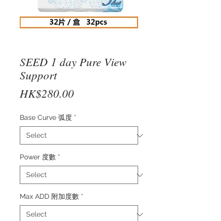
SEED 1 day Pure View
Support
Price
HK$280.00
Base Curve 弧度
*
Power 度數
*
Max ADD 附加度數
*