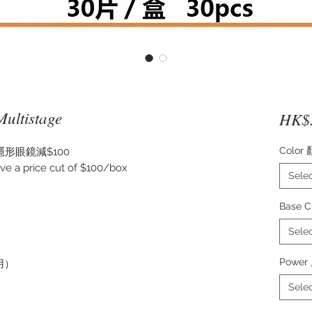
Multistage
HK$
Color
形眼鏡減$100
ve a price cut of $100/box
Sele
Base 
Sele
Power
使用）
Sele