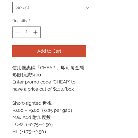
Quantity
*
Add to Cart
使用優惠碼「CHEAP 」即可每盒隱
形眼鏡減$100
Enter promo code "CHEAP" to
have a price cut of $100/box
Short-sighted 近視
-0.00 ~ -9.00（0.25 per gap）
Max Add 附加度數
LOW（+0.75~+1.50）,
HI（+1.75~+2.50）