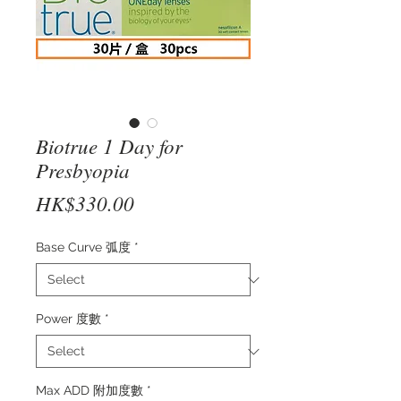
Biotrue 1 Day for
Presbyopia
Price
HK$330.00
Base Curve 弧度
*
Power 度數
*
Max ADD 附加度數
*