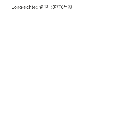
Long-sighted 遠視（須訂8星期
Need to Wait for 8 weeks）
+0.25 ~ +6.00（0.25 per gap）
Max Add 附加度數
LOW（+0.75~+1.50）,
HI（+1.75~+2.50）
由2023年8月1日開始，所有Bausch
+ Lomb產品訂後不得退換。
Refund & goods exchange are not
applicable to all the Bausch +
Lomb products.
PRODUCT INFO
Manufacturer: BAUSCH + LOMB
Moisture Content: 78%
Diameter: 14.2mm
Dk/T@-3.00D: 42